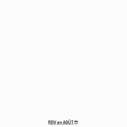
RDV en AOÛT
😎