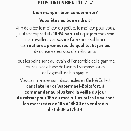
PLUS D'INFOS BIENTÔT
🌞🍹
Bien manger, bien
consommer?
Vous êtes au bon endroit!
A
fin de créer le meilleur du goût et le meilleur pour vous,
j' utilise des produits
100% naturels
que je prends soin
de travailler avec
savoir faire
pour sublimer
ces
matières premières de qualité. Et jamais
de conservateurs ou d'améliorants!
Tous les pains sont au levain et l'ensemble de la gamme
est réalisée à base de farines française issues
de l'agriculture biologique.
Vos commandes sont disponibles en Click & Collect
dans l'
atelier
de
Watermael-Boitsfort,
à
commander au plus tard la veille du jour
de retrait pour 10h du matin. Les retraits se font
les mercredis de 16h à 18h30 et vendredis
de 15h30 à 17h30.