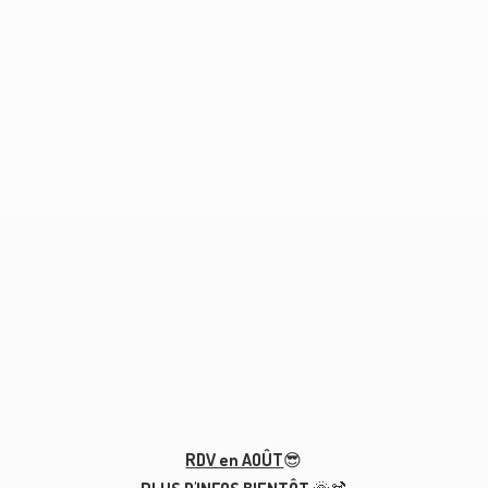
RDV en AOÛT
😎