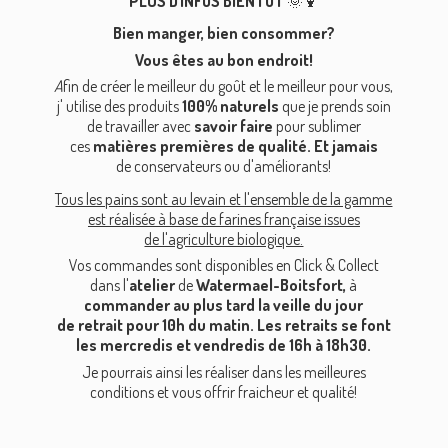
PLUS D'INFOS BIENTÔT
🌞🍹
Bien manger, bien
consommer?
Vous êtes au bon endroit!
A
fin de créer le meilleur du goût et le meilleur pour vous,
j' utilise des produits
100% naturels
que je prends soin
de travailler avec
savoir faire
pour sublimer
ces
matières premières de qualité. Et jamais
de conservateurs ou d'améliorants!
Tous les pains sont au levain et l'ensemble de la gamme
est réalisée à base de farines française issues
de l'agriculture biologique.
Vos commandes sont disponibles en Click & Collect
dans l'
atelier
de
Watermael-Boitsfort,
à
commander au plus tard la veille du jour
de retrait pour 10h du matin. Les retraits se font
les mercredis et vendredis de 16h à 18h30.
Je pourrais ainsi les réaliser dans les meilleures
conditions et vous offrir fraicheur
et qualité!